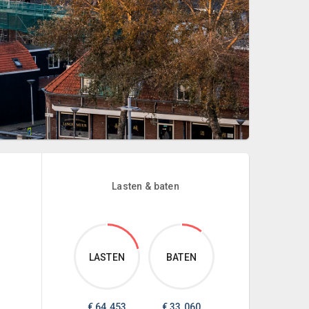
Lasten & baten
LASTEN
BATEN
€
64.453
€
33.060