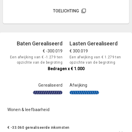
TOELICHTING
Baten Gerealiseerd
Lasten Gerealiseerd
€ -300.019
€ 300.019
Een afwijking van € -1.279 ten
Een afwijking van € 1.279 ten
opzichte van de begroting
opzichte van de begroting
Bedragen x € 1.000
Bedragen x € 1.000
Bedragen x € 1.000
Gerealiseerd
Afwijking
Wonen & leefbaarheid
€ -33.060 gerealiseerde inkomsten