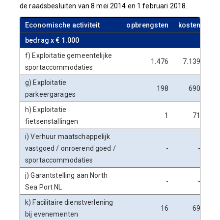
de raadsbesluiten van 8 mei 2014 en 1 februari 2018.
Economische activiteit
opbrengsten
kosten
ko
bedrag x € 1.000
f) Exploitatie gemeentelijke
1.476
7.139
sportaccommodaties
g) Exploitatie
198
690
parkeergarages
h) Exploitatie
1
71
fietsenstallingen
i) Verhuur maatschappelijk
vastgoed / onroerend goed /
-
-
sportaccommodaties
j) Garantstelling aan North
-
-
Sea Port NL
k) Facilitaire dienstverlening
16
69
bij evenementen