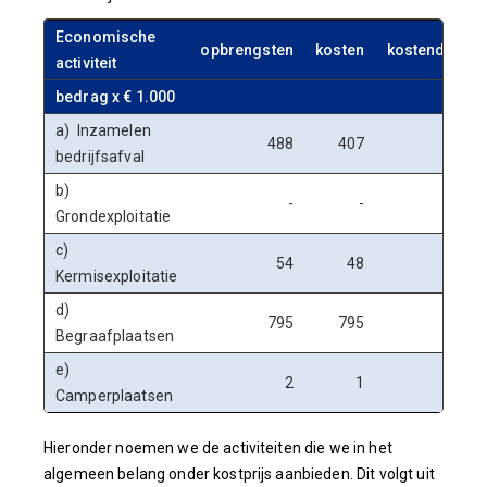
Economische
opbrengsten
kosten
kostendekke
activiteit
bedrag x € 1.000
a) Inzamelen
488
407
bedrijfsafval
b)
-
-
Grondexploitatie
c)
54
48
Kermisexploitatie
d)
795
795
Begraafplaatsen
e)
2
1
Camperplaatsen
Hieronder noemen we de activiteiten die we in het
algemeen belang onder kostprijs aanbieden. Dit volgt uit